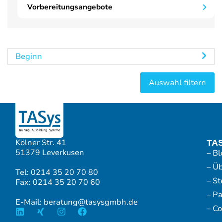
Vorbereitungsangebote
Beginn
Kölner Str. 41
TA
51379 Leverkusen
– Bl
– Ü
Tel: 0214 35 20 70 80
– S
Fax: 0214 35 20 70 60
– P
E-Mail: beratung@tasysgmbh.de
– Co