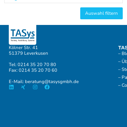
Kölner Str. 41
TA
51379 Leverkusen
– Bl
– Ü
Tel: 0214 35 20 70 80
– S
Fax: 0214 35 20 70 60
– P
E-Mail: beratung@tasysgmbh.de
– Co