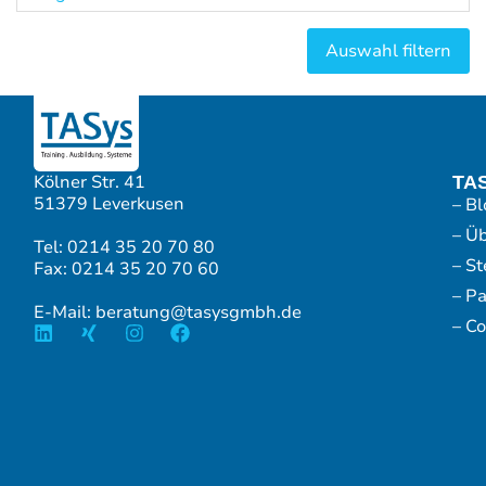
Kölner Str. 41
TA
51379 Leverkusen
– Bl
– Ü
Tel: 0214 35 20 70 80
– S
Fax: 0214 35 20 70 60
– P
E-Mail: beratung@tasysgmbh.de
– Co