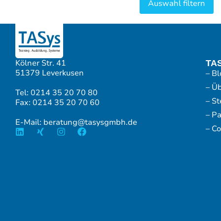
Kölner Str. 41
TA
51379 Leverkusen
– Bl
– Ü
Tel: 0214 35 20 70 80
– S
Fax: 0214 35 20 70 60
– P
E-Mail: beratung@tasysgmbh.de
– Co