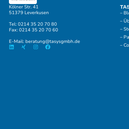
Kölner Str. 41
TA
51379 Leverkusen
– Bl
– Ü
Tel: 0214 35 20 70 80
– S
Fax: 0214 35 20 70 60
– P
E-Mail: beratung@tasysgmbh.de
– Co