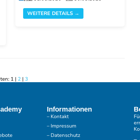
WEITERE DETAILS →
iten:
1
|
2
|
3
cademy
Informationen
B
– Kontakt
Fü
er
– Impressum
Ko
ebote
– Datenschutz