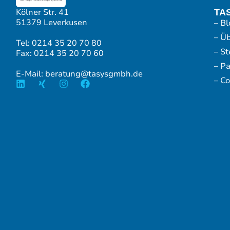
Kölner Str. 41
TA
51379 Leverkusen
– Bl
– Ü
Tel: 0214 35 20 70 80
– S
Fax: 0214 35 20 70 60
– P
E-Mail: beratung@tasysgmbh.de
– Co