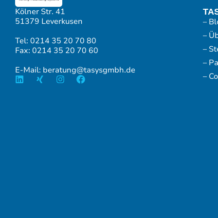
Kölner Str. 41
TA
51379 Leverkusen
– Bl
– Ü
Tel: 0214 35 20 70 80
– S
Fax: 0214 35 20 70 60
– P
E-Mail: beratung@tasysgmbh.de
– Co