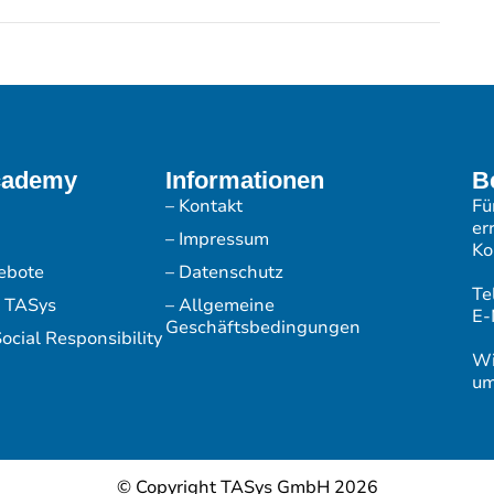
cademy
Informationen
B
– Kontakt
Fü
er
– Impressum
Ko
ebote
– Datenschutz
Te
r TASys
– Allgemeine
E-
Geschäftsbedingungen
ocial Responsibility
Wi
um
© Copyright TASys GmbH 2026