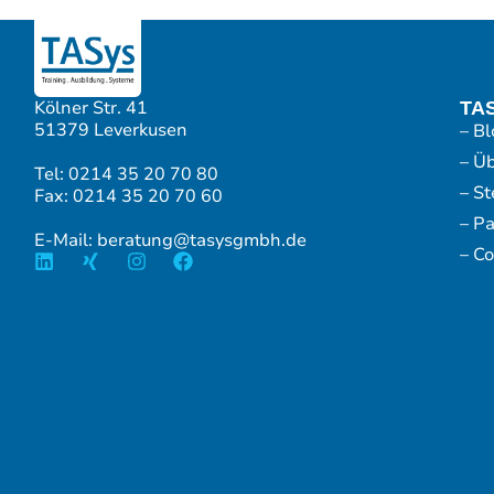
Kölner Str. 41
TA
51379 Leverkusen
– Bl
– Ü
Tel: 0214 35 20 70 80
– S
Fax: 0214 35 20 70 60
– P
E-Mail: beratung@tasysgmbh.de
– Co