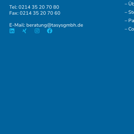
– Ü
Tel: 0214 35 20 70 80
– S
Fax: 0214 35 20 70 60
– P
E-Mail: beratung@tasysgmbh.de
– Co