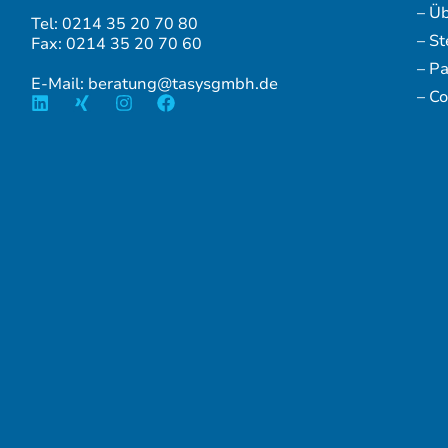
– Ü
Tel: 0214 35 20 70 80
– S
Fax: 0214 35 20 70 60
– P
E-Mail: beratung@tasysgmbh.de
– Co