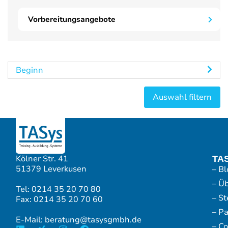
Vorbereitungsangebote
Beginn
Kölner Str. 41
TA
51379 Leverkusen
– Bl
– Ü
Tel: 0214 35 20 70 80
– S
Fax: 0214 35 20 70 60
– P
E-Mail: beratung@tasysgmbh.de
– Co