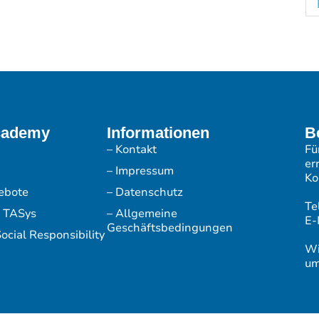
cademy
Informationen
B
– Kontakt
Fü
er
– Impressum
Ko
ebote
– Datenschutz
Te
r TASys
– Allgemeine
E-
Geschäftsbedingungen
ocial Responsibility
Wi
um