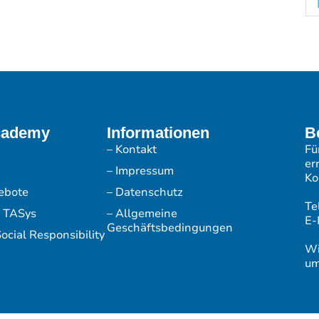
cademy
Informationen
B
– Kontakt
Fü
er
– Impressum
Ko
ebote
– Datenschutz
Te
r TASys
– Allgemeine
E-
Geschäftsbedingungen
ocial Responsibility
Wi
um