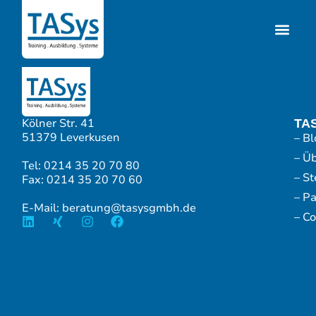
Kölner Str. 41
TA
51379 Leverkusen
– Bl
– Ü
Tel: 0214 35 20 70 80
– S
Fax: 0214 35 20 70 60
– P
E-Mail: beratung@tasysgmbh.de
– Co