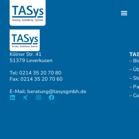
Kölner Str. 41
TA
51379 Leverkusen
– Bl
– Ü
Tel: 0214 35 20 70 80
– S
Fax: 0214 35 20 70 60
– P
E-Mail: beratung@tasysgmbh.de
– Co