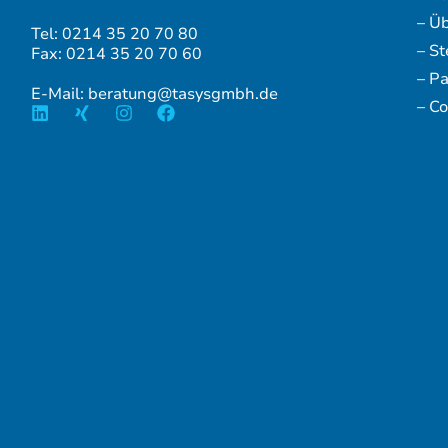
– Ü
Tel: 0214 35 20 70 80
– S
Fax: 0214 35 20 70 60
– P
E-Mail: beratung@tasysgmbh.de
– Co