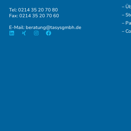
– Ü
Tel: 0214 35 20 70 80
– S
Fax: 0214 35 20 70 60
– P
E-Mail: beratung@tasysgmbh.de
– Co