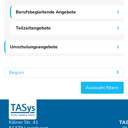
Berufsbegleitende Angebote
Teilzeitangebote
Umschulungsangebote
Beginn
Kölner Str. 41
TA
51379 Leverkusen