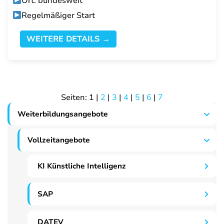
Ort: bundesweit
Regelmäßiger Start
WEITERE DETAILS →
Seiten:
1
|
2
|
3
|
4
|
5
|
6
|
7
Weiterbildungsangebote
Vollzeitangebote
KI Künstliche Intelligenz
SAP
DATEV