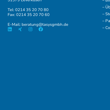
– Bl
– Ü
Tel: 0214 35 20 70 80
– S
Fax: 0214 35 20 70 60
– P
E-Mail: beratung@tasysgmbh.de
– Co