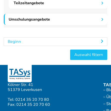
Teilzeitangebote
Umschulungsangebote
Beginn
Kölner Str. 41
TA
51379 Leverkusen
– Bl
– Ü
Tel: 0214 35 20 70 80
– S
Fax: 0214 35 20 70 60
– P