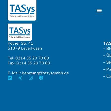
Kölner Str. 41
TA
51379 Leverkusen
– Bl
– Ü
Tel: 0214 35 20 70 80
– S
Fax: 0214 35 20 70 60
– P
E-Mail: beratung@tasysgmbh.de
– Co