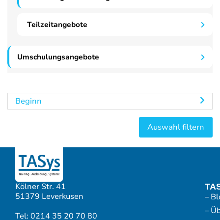
Teilzeitangebote
Umschulungsangebote
Beginn
Kölner Str. 41
TA
51379 Leverkusen
– Bl
– Ü
Tel: 0214 35 20 70 80