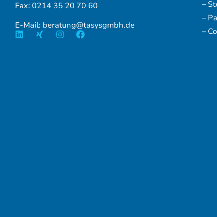
– S
Fax: 0214 35 20 70 60
– P
E-Mail: beratung@tasysgmbh.de
– Co