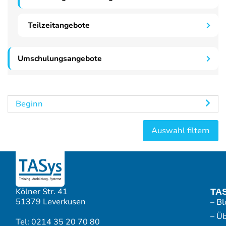
Teilzeitangebote
Umschulungsangebote
Beginn
Kölner Str. 41
TA
51379 Leverkusen
– Bl
– Ü
Tel: 0214 35 20 70 80