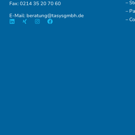
– S
Fax: 0214 35 20 70 60
– P
E-Mail: beratung@tasysgmbh.de
– Co