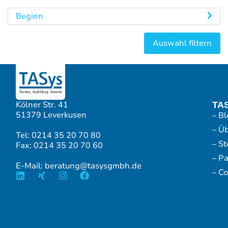
Beginn
Kölner Str. 41
TA
51379 Leverkusen
– Bl
– Ü
Tel: 0214 35 20 70 80
– S
Fax: 0214 35 20 70 60
– P
E-Mail: beratung@tasysgmbh.de
– Co