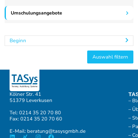
Umschulungsangebote
Beginn
Kölner Str. 41
TA
51379 Leverkusen
– Bl
– Ü
Tel: 0214 35 20 70 80
– S
Fax: 0214 35 20 70 60
– P
E-Mail: beratung@tasysgmbh.de
– Co