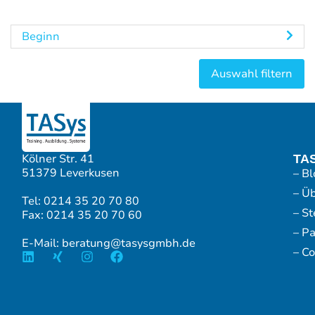
Beginn
Kölner Str. 41
TA
51379 Leverkusen
– Bl
– Ü
Tel: 0214 35 20 70 80
– S
Fax: 0214 35 20 70 60
– P
E-Mail: beratung@tasysgmbh.de
– Co