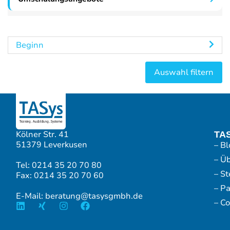
Beginn
Kölner Str. 41
TA
51379 Leverkusen
– Bl
– Ü
Tel: 0214 35 20 70 80
– S
Fax: 0214 35 20 70 60
– P
E-Mail: beratung@tasysgmbh.de
– Co