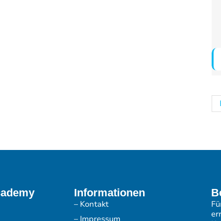
cademy
Informationen
B
– Kontakt
Fü
er
– Impressum