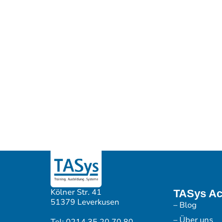
Kölner Str. 41
TASys A
51379 Leverkusen
– Blog
– Über uns
Tel: 0214 35 20 70 80