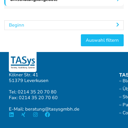
Beginn
Kölner Str. 41
TA
51379 Leverkusen
– Bl
– Ü
Tel: 0214 35 20 70 80
– S
Fax: 0214 35 20 70 60
– P
E-Mail: beratung@tasysgmbh.de
– Co