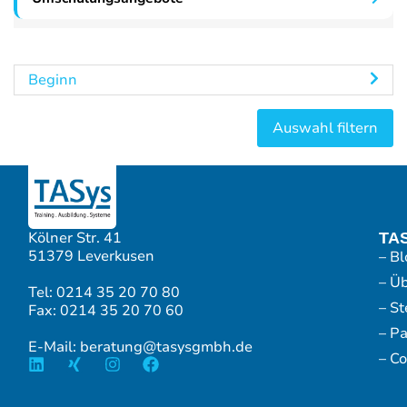
Beginn
Kölner Str. 41
TA
51379 Leverkusen
– Bl
– Ü
Tel: 0214 35 20 70 80
– S
Fax: 0214 35 20 70 60
– P
E-Mail: beratung@tasysgmbh.de
– Co