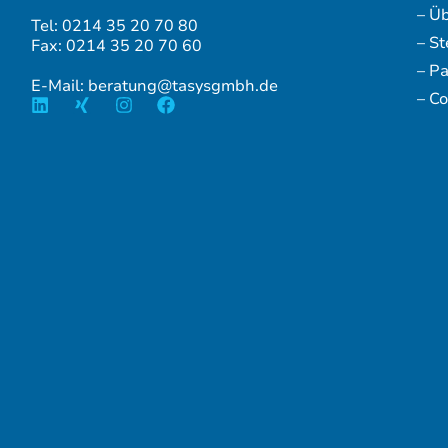
– Ü
Tel: 0214 35 20 70 80
– S
Fax: 0214 35 20 70 60
– P
E-Mail: beratung@tasysgmbh.de
– Co