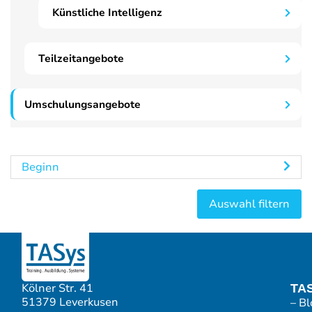
Künstliche Intelligenz
Teilzeitangebote
Umschulungsangebote
Beginn
Kölner Str. 41
TA
51379 Leverkusen
– Bl