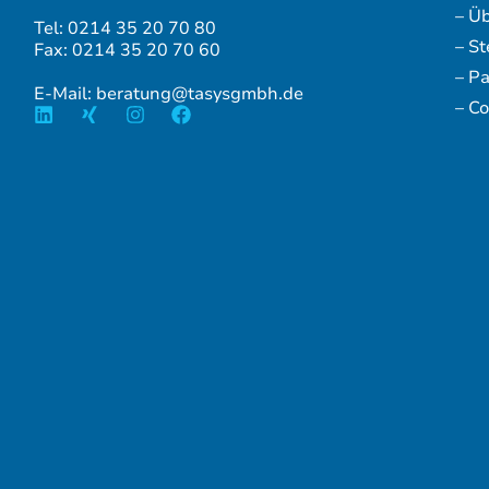
– Ü
Tel: 0214 35 20 70 80
– S
Fax: 0214 35 20 70 60
– P
E-Mail: beratung@tasysgmbh.de
– Co