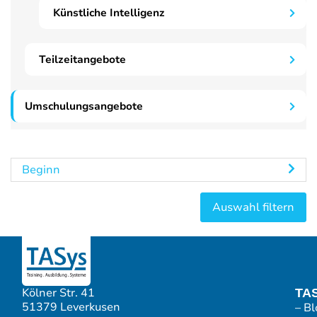
Künstliche Intelligenz
Teilzeitangebote
Umschulungsangebote
Beginn
Kölner Str. 41
TA
51379 Leverkusen
– Bl