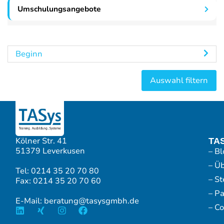
Umschulungsangebote
Beginn
Kölner Str. 41
TA
51379 Leverkusen
– Bl
– Ü
Tel: 0214 35 20 70 80
– S
Fax: 0214 35 20 70 60
– P
E-Mail: beratung@tasysgmbh.de
– Co