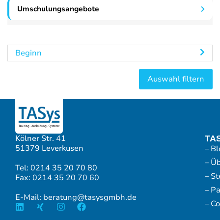
Umschulungsangebote
Beginn
Kölner Str. 41
TA
51379 Leverkusen
– Bl
– Ü
Tel: 0214 35 20 70 80
– S
Fax: 0214 35 20 70 60
– P
E-Mail: beratung@tasysgmbh.de
– Co