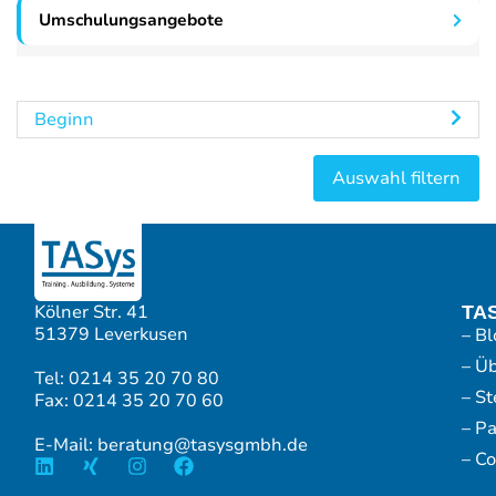
Umschulungsangebote
Beginn
Kölner Str. 41
TA
51379 Leverkusen
– Bl
– Ü
Tel: 0214 35 20 70 80
– S
Fax: 0214 35 20 70 60
– P
E-Mail: beratung@tasysgmbh.de
– Co