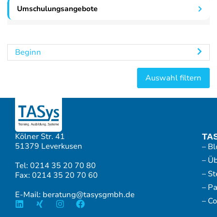
Umschulungsangebote
Beginn
Kölner Str. 41
TA
51379 Leverkusen
– Bl
– Ü
Tel: 0214 35 20 70 80
– S
Fax: 0214 35 20 70 60
– P
E-Mail: beratung@tasysgmbh.de
– Co