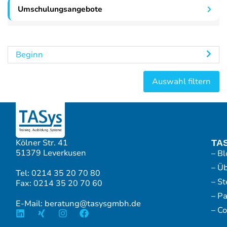
Umschulungsangebote
Beginn
Kölner Str. 41
TA
51379 Leverkusen
– Bl
– Ü
Tel: 0214 35 20 70 80
– S
Fax: 0214 35 20 70 60
– P
E-Mail: beratung@tasysgmbh.de
– Co