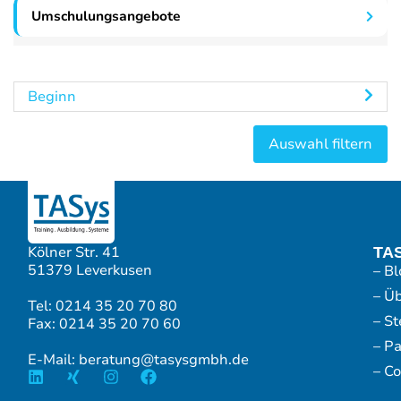
Umschulungsangebote
Beginn
Kölner Str. 41
TA
51379 Leverkusen
– Bl
– Ü
Tel: 0214 35 20 70 80
– S
Fax: 0214 35 20 70 60
– P
E-Mail: beratung@tasysgmbh.de
– Co