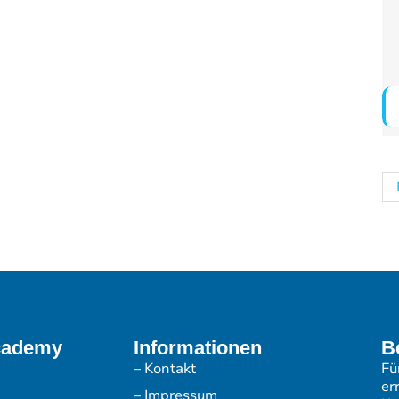
cademy
Informationen
B
– Kontakt
Fü
er
– Impressum