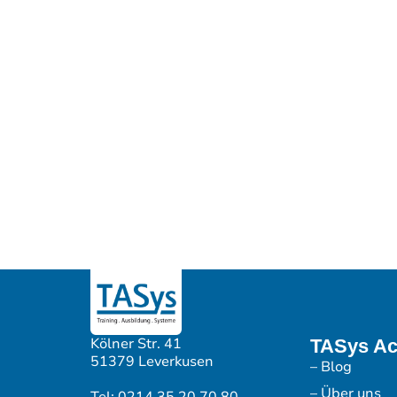
Kölner Str. 41
TASys A
51379 Leverkusen
– Blog
– Über uns
Tel: 0214 35 20 70 80