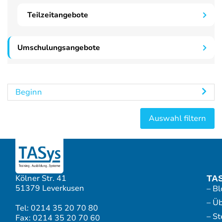
Teilzeitangebote
Umschulungsangebote
Beginn
Kölner Str. 41
TA
51379 Leverkusen
– Bl
– Ü
Tel: 0214 35 20 70 80
– S
Fax: 0214 35 20 70 60