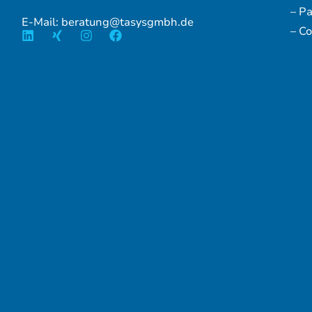
– P
E-Mail: beratung@tasysgmbh.de
– Co