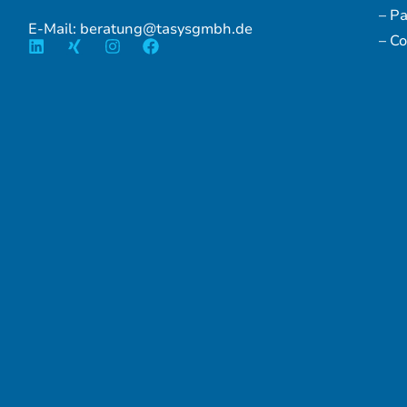
– P
E-Mail: beratung@tasysgmbh.de
– Co