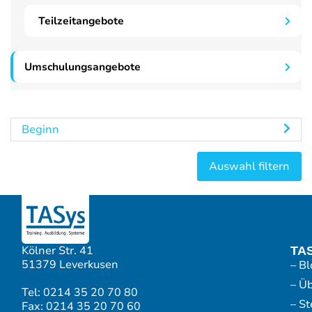
Teilzeitangebote
Umschulungsangebote
Beginn
Kölner Str. 41
TA
51379 Leverkusen
– Bl
– Ü
Tel: 0214 35 20 70 80
– S
Fax: 0214 35 20 70 60