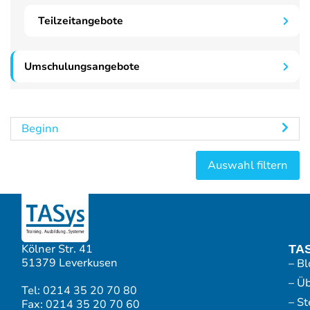
Teilzeitangebote
Umschulungsangebote
Beginn
Kölner Str. 41
TA
51379 Leverkusen
– Bl
– Ü
Tel: 0214 35 20 70 80
– S
Fax: 0214 35 20 70 60