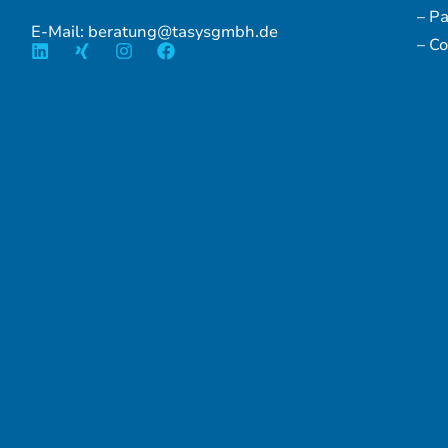
– P
E-Mail: beratung@tasysgmbh.de
– Co