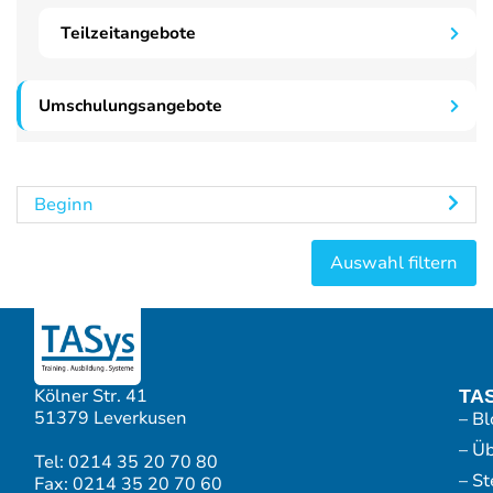
Teilzeitangebote
Umschulungsangebote
Beginn
Kölner Str. 41
TA
51379 Leverkusen
– Bl
– Ü
Tel: 0214 35 20 70 80
– S
Fax: 0214 35 20 70 60