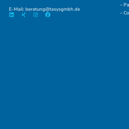
– P
E-Mail: beratung@tasysgmbh.de
– Co