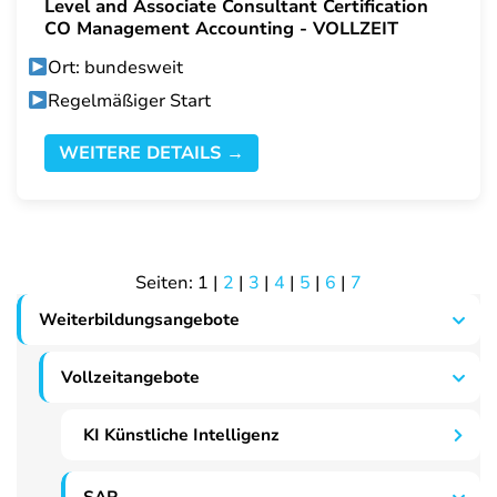
Level and Associate Consultant Certification
CO Management Accounting - VOLLZEIT
Ort: bundesweit
Regelmäßiger Start
WEITERE DETAILS →
Seiten:
1
|
2
|
3
|
4
|
5
|
6
|
7
Weiterbildungsangebote
Vollzeitangebote
KI Künstliche Intelligenz