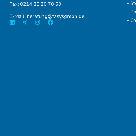
– S
Fax: 0214 35 20 70 60
– P
E-Mail: beratung@tasysgmbh.de
– Co