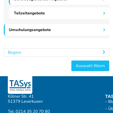
Teilzeitangebote
Umschulungsangebote
Beginn
Kölner Str. 41
TA
51379 Leverkusen
– Bl
– Ü
Tel: 0214 35 20 70 80