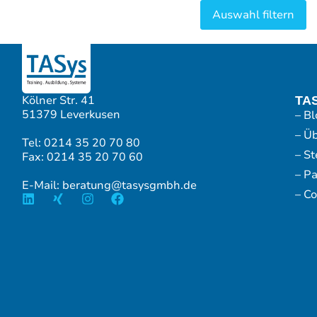
Kölner Str. 41
TA
51379 Leverkusen
– Bl
– Ü
Tel: 0214 35 20 70 80
– S
Fax: 0214 35 20 70 60
– P
E-Mail: beratung@tasysgmbh.de
– Co