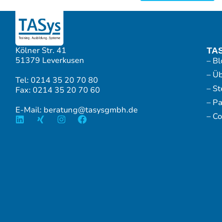
Kölner Str. 41
TA
51379 Leverkusen
– Bl
– Ü
Tel: 0214 35 20 70 80
– S
Fax: 0214 35 20 70 60
– P
E-Mail: beratung@tasysgmbh.de
– Co