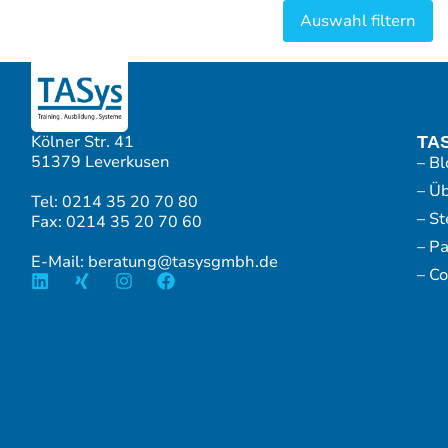
Kölner Str. 41
TA
51379 Leverkusen
– Bl
– Ü
Tel: 0214 35 20 70 80
– S
Fax: 0214 35 20 70 60
– P
E-Mail: beratung@tasysgmbh.de
– Co