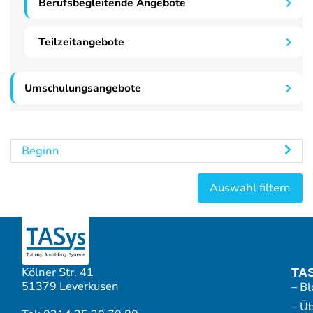
Berufsbegleitende Angebote
Teilzeitangebote
Umschulungsangebote
Beginn
Kölner Str. 41
TA
51379 Leverkusen
– Bl
– Ü