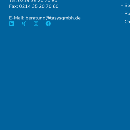
Tel: 0214 35 20 70 80
– S
Fax: 0214 35 20 70 60
– P
E-Mail: beratung@tasysgmbh.de
– Co