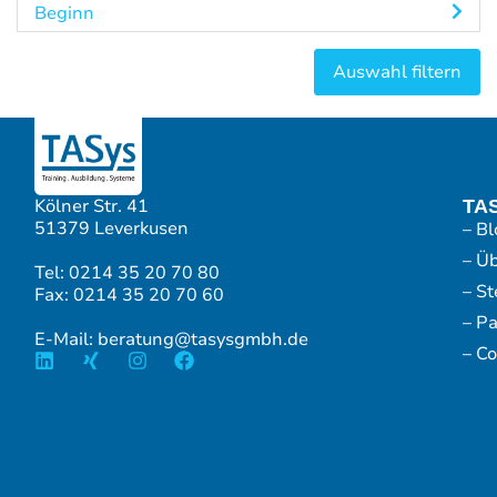
Beginn
Kölner Str. 41
TA
51379 Leverkusen
– Bl
– Ü
Tel: 0214 35 20 70 80
– S
Fax: 0214 35 20 70 60
– P
E-Mail: beratung@tasysgmbh.de
– Co